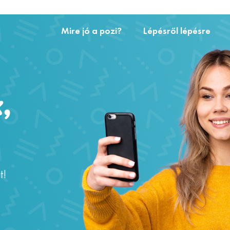
Mire jó a pozi?
Lépésről lépésre
,
t!