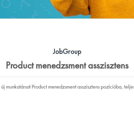
JobGroup
Product menedzsment asszisztens
 új munkatársat Product menedzsment asszisztens pozícióba, telj