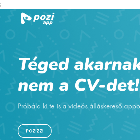
;
Téged akarnak
nem a CV-det!
Próbáld ki te is a videós álláskereső appo
POZIZZ!