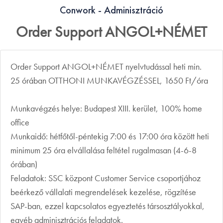
Conwork - Adminisztráció
Order Support ANGOL+NÉMET
Order Support ANGOL+NÉMET nyelvtudással heti min.
25 órában OTTHONI MUNKAVÉGZÉSSEL, 1650 Ft/óra
Munkavégzés helye: Budapest XIII. kerület, 100% home
office
Munkaidő: hétfőtől-péntekig 7:00 és 17:00 óra között heti
minimum 25 óra elvállalása feltétel rugalmasan (4-6-8
órában)
Feladatok: SSC központ Customer Service csoportjához
beérkező vállalati megrendelések kezelése, rögzítése
SAP-ban, ezzel kapcsolatos egyeztetés társosztályokkal,
egyéb adminisztrációs feladatok.