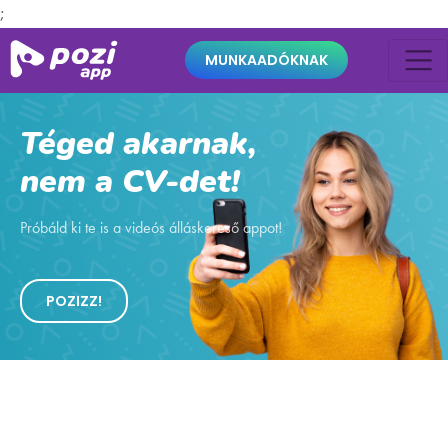
;
MUNKAADÓKNAK
Téged akarnak,
nem a CV-det!
Próbáld ki te is a videós álláskereső appot!
POZIZZ!