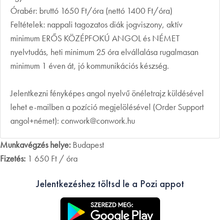
Órabér: bruttó 1650 Ft/óra (nettó 1400 Ft/óra)
Feltételek: nappali tagozatos diák jogviszony, aktív
minimum ERŐS KÖZÉPFOKÚ ANGOL és NÉMET
nyelvtudás, heti minimum 25 óra elvállalása rugalmasan
minimum 1 éven át, jó kommunikációs készség.
Jelentkezni fényképes angol nyelvű önéletrajz küldésével
lehet e-mailben a pozíció megjelölésével (Order Support
angol+német): conwork@conwork.hu
Munkavégzés helye:
Budapest
Fizetés:
1 650 Ft / óra
Jelentkezéshez töltsd le a Pozi appot