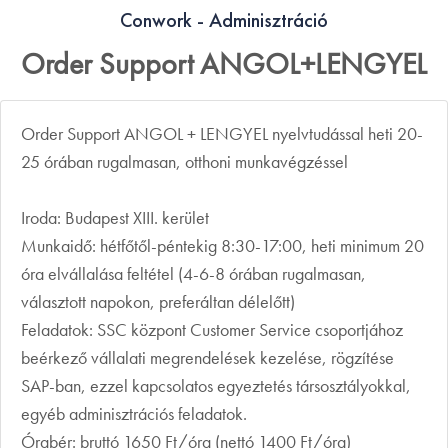
Conwork - Adminisztráció
Order Support ANGOL+LENGYEL
Order Support ANGOL + LENGYEL nyelvtudással heti 20-
25 órában rugalmasan, otthoni munkavégzéssel
Iroda: Budapest XIII. kerület
Munkaidő: hétfőtől-péntekig 8:30-17:00, heti minimum 20
óra elvállalása feltétel (4-6-8 órában rugalmasan,
választott napokon, preferáltan délelőtt)
Feladatok: SSC központ Customer Service csoportjához
beérkező vállalati megrendelések kezelése, rögzítése
SAP-ban, ezzel kapcsolatos egyeztetés társosztályokkal,
egyéb adminisztrációs feladatok.
Órabér: bruttó 1650 Ft/óra (nettó 1400 Ft/óra)