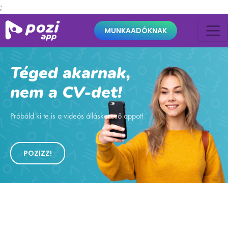
;
MUNKAADÓKNAK
Téged akarnak,
nem a CV-det!
Próbáld ki te is a videós álláskereső appot!
POZIZZ!