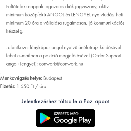
Feltételek: nappali tagozatos diák jogviszony, aktív
minimum középfokú ANGOL és LENGYEL nyelvtudás, heti
minimum 20 óra elvállalása rugalmasan, jó kommunikációs
készség.
Jelentkezni fényképes angol nyelvű önéletrajz küldésével
lehet e-mailben a pozíció megjelölésével (Order Support
angol+lengyel): conwork@conwork.hu
Munkavégzés helye:
Budapest
Fizetés:
1 650 Ft / óra
Jelentkezéshez töltsd le a Pozi appot